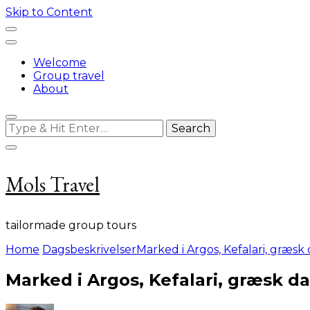
Skip to Content
Welcome
Group travel
About
Looking
for
Something?
Mols Travel
tailormade group tours
Home
Dagsbeskrivelser
Marked i Argos, Kefalari, græsk
Marked i Argos, Kefalari, græsk d
on