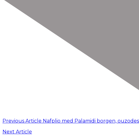
Previous Article
Nafplio med Palamidi borgen, ouzodesti
Next Article