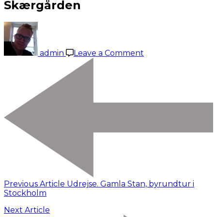
Skærgården
on
Dagstur
til
admin
Leave a Comment
Vaxholm
gennem
Skærgården
Previous Article
Udrejse. Gamla Stan, byrundtur i
Stockholm
Next Article