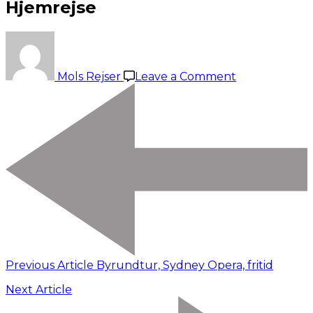
Hjemrejse
on
Tid
på
Mols Rejser
Leave a Comment
egen
hånd
i
Sydney.
Hjemrejse
Previous Article
Byrundtur, Sydney Opera, fritid
Next Article