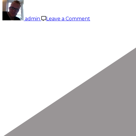
on
Hjemrejsedag
admin
Leave a Comment