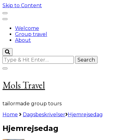
Skip to Content
Welcome
Group travel
About
Looking
for
Something?
Mols Travel
tailormade group tours
Home
Dagsbeskrivelser
Hjemrejsedag
Hjemrejsedag