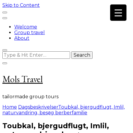
Skip to Content
Welcome
Group travel
About
Looking
for
Something?
Mols Travel
tailormade group tours
Home
Dagsbeskrivelser
Toubkal, bjergudflugt, Imlil,
naturvandring, besøg berberfamilie
Toubkal, bjergudflugt, Imlil,