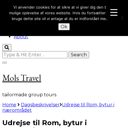
Skip to Content
Vi anvender cookies for at sikre at vi giver dig den bedst
mulige oplevelse af vores website. Hvis du fortsætter med at
bruge dette site vil vi antage at du er indforstået med det.
Welcome
Ok
Group travel
About
Looking
for
Something?
Mols Travel
tailormade group tours
Home
Dagsbeskrivelser
Udrejse til Rom, bytur i
nærområdet
Udrejse til Rom, bytur i